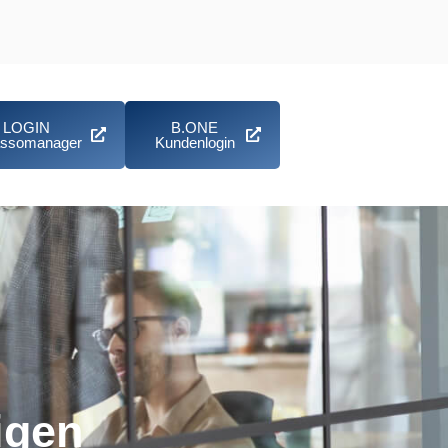
LOGIN
B.ONE
assomanager
Kundenlogin
igen