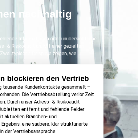
men nachhaltig
 fehlende Informationen oder unübersichtliche
- & Risikoaudit an: Mit einer gezielten
Zwei typische Beispiele zeigen, wie
n blockieren den Vertrieb
eg tausende Kundenkontakte gesammelt –
orhanden. Die Vertriebsabteilung verlor Zeit
en. Durch unser Adress- & Risikoaudit
Dubletten entfernt und fehlende Felder
it aktuellen Branchen- und
rgebnis: eine saubere, klar strukturierte
 in der Vertriebsansprache.