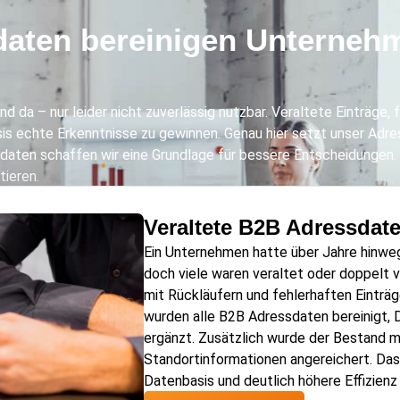
daten bereinigen Unterneh
d da – nur leider nicht zuverlässig nutzbar. Veraltete Einträge,
 echte Erkenntnisse zu gewinnen. Genau hier setzt unser Adress
sdaten schaffen wir eine Grundlage für bessere Entscheidungen. 
tieren.
Veraltete B2B Adressdate
Ein Unternehmen hatte über Jahre hinw
doch viele waren veraltet oder doppelt v
mit Rückläufern und fehlerhaften Einträg
wurden alle B2B Adressdaten bereinigt, 
ergänzt. Zusätzlich wurde der Bestand m
Standortinformationen angereichert. Das E
Datenbasis und deutlich höhere Effizienz