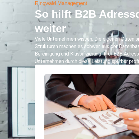
Ringwald Management
So hilft B2B Adress
weiter
Viele Unternehmen wissen: Die eigenen Daten sin
Strukturen machen es schwer, aus der Datenbasis
Bereinigung und Klassifizierung Ihrer B2B Adres
Unternehmen durch diese Leistung spürbar profi