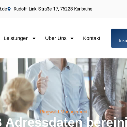
d.de
Rudolf-Link-Straße 17, 76228 Karlsruhe
Leistungen
Über Uns
Kontakt
Ink
Ringwald Management
 Adressdaten berein