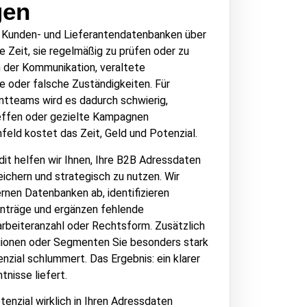
gen
 Kunden- und Lieferantendatenbanken über
e Zeit, sie regelmäßig zu prüfen oder zu
in der Kommunikation, veraltete
 oder falsche Zuständigkeiten. Für
tteams wird es dadurch schwierig,
reffen oder gezielte Kampagnen
eld kostet das Zeit, Geld und Potenzial.
it helfen wir Ihnen, Ihre B2B Adressdaten
reichern und strategisch zu nutzen. Wir
rnen Datenbanken ab, identifizieren
Einträge und ergänzen fehlende
arbeiteranzahl oder Rechtsform. Zusätzlich
egionen oder Segmenten Sie besonders stark
zial schlummert. Das Ergebnis: ein klarer
nisse liefert.
enzial wirklich in Ihren Adressdaten