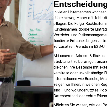
Entscheidun
In vielen Unternehmen wachsen
Jahre hinweg – aber oft fehlt di
pflegen. Die Folge: Rückläufer 
Kundennamen, doppelte Einträge
Vertriebs- und Risikomanagemen
fundierte Entscheidungen zu t
aufzusetzen. Gerade im B2B-Umf
Mit unserem Adress- & Risikoaud
strukturiert zu bereinigen, anzu
gleichen Ihre Bestände mit exte
veraltete oder unvollständige 
Informationen wie Branche, Mit
zeigen wir Ihnen, in welchen R
sind – und wo ungenutztes Poten
Datenbestand, der echte Erkennt
Möchten Sie wissen, wie viel Pot