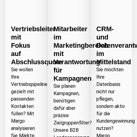
Vertriebsleiter
Mitarbeiter
CRM-
mit
im
und
Fokus
Marketingbereich
Datenverantw
auf
mit
im
Abschlussquote
Verantwortung
Mittelstand
für
Sie wollen
Sie möchten
Ihre
Ihre
Kampagnen
Vertriebspipeline
Datenbasis
Sie planen
gezielt mit
nicht nur
Kampagnen,
passenden
pflegen,
benötigen
Kontakten
sondern aktiv
dafür aber
füllen? Mit
für die
präzise
Margo
Kundengewinnung
Zielgruppenfilter?
analysieren
nutzen?
Unsere B2B
Sie Märkte,
Margo