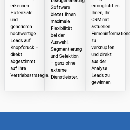
Leadgenerierung
erkennen
ermöglicht es
Software
Potenziale
Ihnen, Ihr
bietet Ihnen
und
CRM mit
maximale
generieren
aktuellen
Flexibilität
hochwertige
Firmeninformation
bei der
Leads auf
zu
Auswahl,
Knopfdruck –
verknüpfen
Segmentierung
direkt
und direkt
und Selektion
abgestimmt
aus der
– ganz ohne
auf Ihre
Analyse
externe
Vertriebsstrategie.
Leads zu
Dienstleister.
gewinnen.