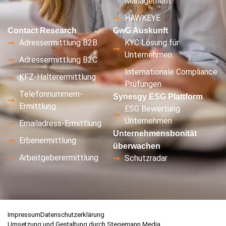
Management
HAWKEYE
Contact Research
GwG Auskunft
Adressermittlung B2B
KYC Lösung für
Unternehmen
Adressermittlung B2C
Internationale Compliance
KFZ-Halterermittlung
Prüfungen
Telefonnummern-
Synesgy ESG Plattform
Ermittlung
ESG Bewertung
Unternehmen
Emailadress-Ermittlung
Unternehmensbonität
Erbenermittlung
überwachen
Arbeitgeberermittlung
Schutzradar
Impressum
Datenschutzerklärung
Umsetzung und Gestaltung durch Stegemann Media