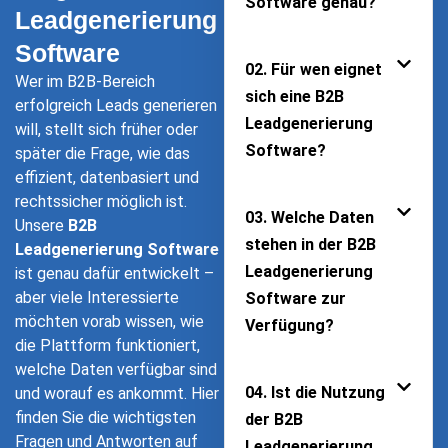
Software genau?
Leadgenerierung
Software
02. Für wen eignet
Wer im B2B-Bereich
sich eine B2B
erfolgreich Leads generieren
Leadgenerierung
will, stellt sich früher oder
Software?
später die Frage, wie das
effizient, datenbasiert und
rechtssicher möglich ist.
03. Welche Daten
Unsere
B2B
stehen in der B2B
Leadgenerierung Software
Leadgenerierung
ist genau dafür entwickelt –
aber viele Interessierte
Software zur
möchten vorab wissen, wie
Verfügung?
die Plattform funktioniert,
welche Daten verfügbar sind
04. Ist die Nutzung
und worauf es ankommt. Hier
finden Sie die wichtigsten
der B2B
Fragen und Antworten auf
Leadgenerierung