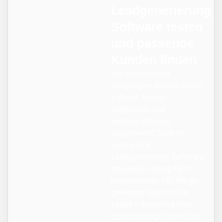
Leadgenerierung
Software testen
und passende
Kunden finden
Sie möchten Ihre
Zielgruppen endlich selbst
steuern, flexibel
selektieren und
kampagnenbereit
exportieren? Dann ist
unsere B2B
Leadgenerierung Software
die ideale Lösung für Ihr
Unternehmen. Mit Margo
gewinnen Sie nicht nur
Leads – sondern echte
Entscheidungsfreiheit bei