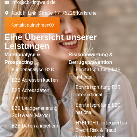
info@cb-ringwald.de
Rudolf-Link-Straße 17, 76228 Karlsruhe
Kontakt aufnehmen
Eine Übersicht unserer
Leistungen
Marktanalyse &
Risikobewertung &
Prospecting
Betrugsprävention
Kundenanalyse B2B
Bonitätsprüfung B2B
national
B2B Adressen kaufen
Bonitätsprüfung B2B
B2B Adressdaten
international
bereinigen
Bonitätsprüfung B2C
B2B Leadgenerierung
national
Software (Margo)
HYBRIGHT: Integriertes
B2B Daten anreichern
Credit Risk & Fraud